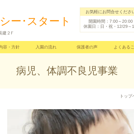
お気軽にお問合せくださ
シー･スタート
開園時間：7:00～20:00
休園日：日・祝・12/29～1
ア長建２F
内容・方針
入園の流れ
保護者の声
よくある
病児、体調不良児事業
トップ