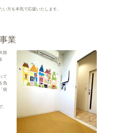
たい方を本気で応援いたします。
事業
大限
ま
って
を負
「病
で、