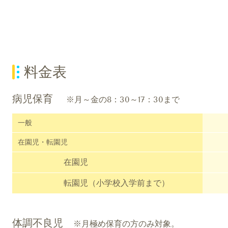
料金表
病児保育
※月～金の8：30～17：30まで
一般
在園児・転園児
在園児
転園児（小学校入学前まで）
体調不良児
※月極め保育の方のみ対象。